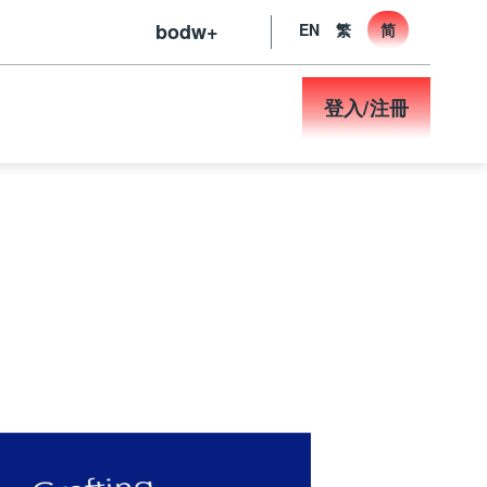
bodw+
EN
繁
简
登入/注冊