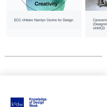
ECC ©Helen Hamlyn Centre for Design
Carecent
(Designin
©HHCD