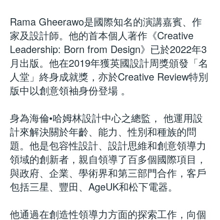
Rama Gheerawo是國際知名的演講嘉賓、作
家及設計師。他的首本個人著作《Creative
Leadership: Born from Design》已於2022年3
月出版。他在2019年獲英國設計周獎頒發「名
人堂」終身成就獎，亦於Creative Review特別
版中以創意領袖身份登場 。
身為海倫•哈姆林設計中心之總監， 他運用設
計來解決關於年齡、能力、性別和種族的問
題。他是包容性設計、設計思維和創意領導力
領域的創新者，親自領導了百多個國際項目，
與政府、企業、學術界和第三部門合作，客戶
包括三星、豐田、AgeUK和松下電器。
他通過在創造性領導力方面的探索工作，向個